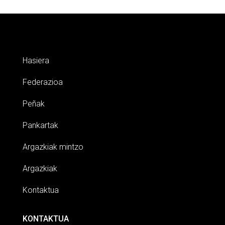
Hasiera
Federazioa
Peñak
Pankartak
Argazkiak mintzo
Argazkiak
Kontaktua
KONTAKTUA