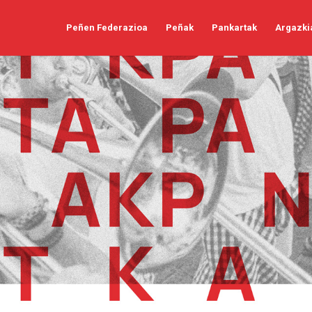
Peñen Federazioa
Peñak
Pankartak
Argazki