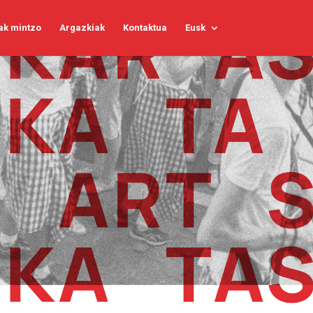
ak mintzo
Argazkiak
Kontaktua
Eusk