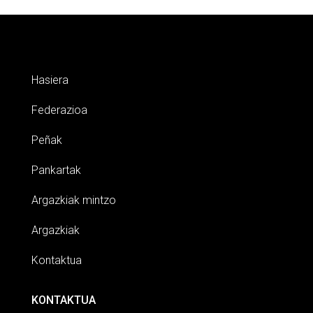
Hasiera
Federazioa
Peñak
Pankartak
Argazkiak mintzo
Argazkiak
Kontaktua
KONTAKTUA