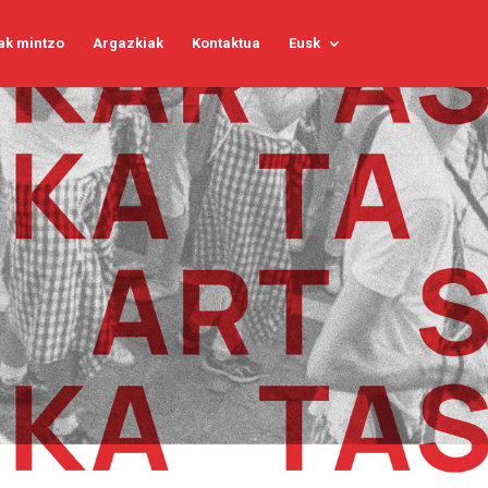
ak mintzo
Argazkiak
Kontaktua
Eusk