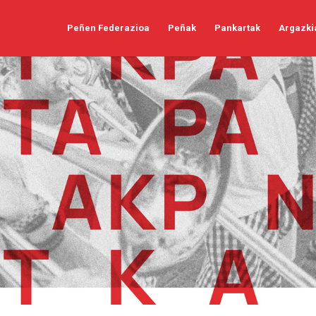
Peñen Federazioa
Peñak
Pankartak
Argazki