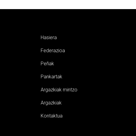
Hasiera
Federazioa
Peñak
Pankartak
Argazkiak mintzo
Argazkiak
Kontaktua