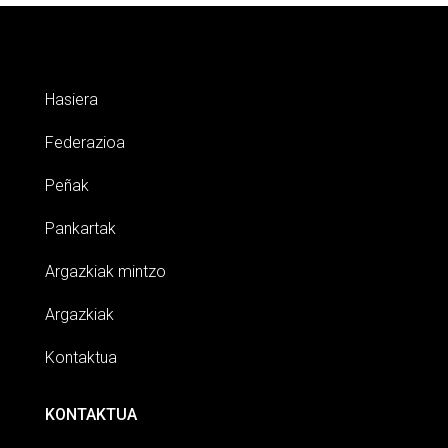
Hasiera
Federazioa
Peñak
Pankartak
Argazkiak mintzo
Argazkiak
Kontaktua
KONTAKTUA