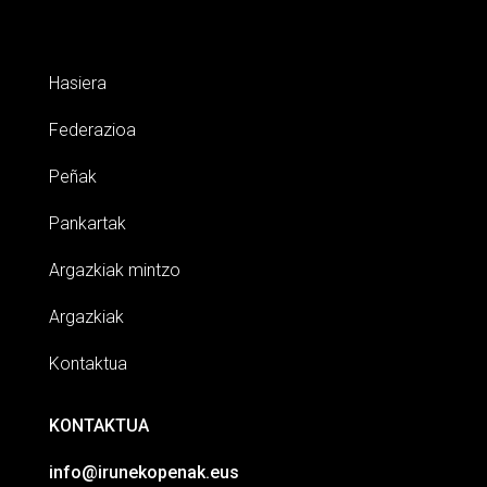
Hasiera
Federazioa
Peñak
Pankartak
Argazkiak mintzo
Argazkiak
Kontaktua
KONTAKTUA
info@irunekopenak.eus