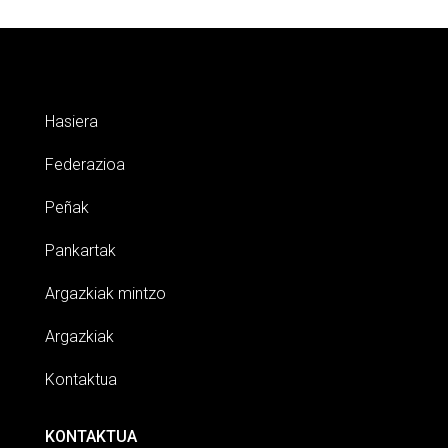
Hasiera
Federazioa
Peñak
Pankartak
Argazkiak mintzo
Argazkiak
Kontaktua
KONTAKTUA