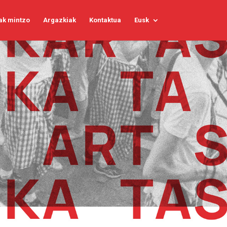
ak mintzo
Argazkiak
Kontaktua
Eusk