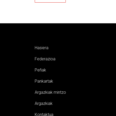
Hasiera
Federazioa
Peñak
Pankartak
Argazkiak mintzo
Argazkiak
Kontaktua