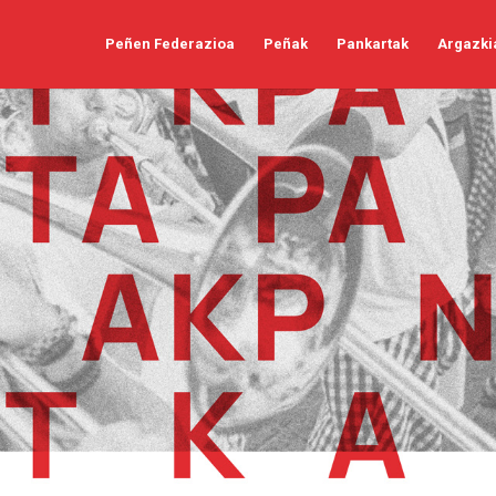
Peñen Federazioa
Peñak
Pankartak
Argazki