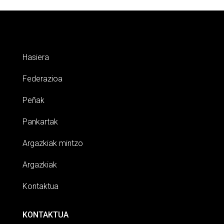
Hasiera
Federazioa
Peñak
Pankartak
Argazkiak mintzo
Argazkiak
Kontaktua
KONTAKTUA