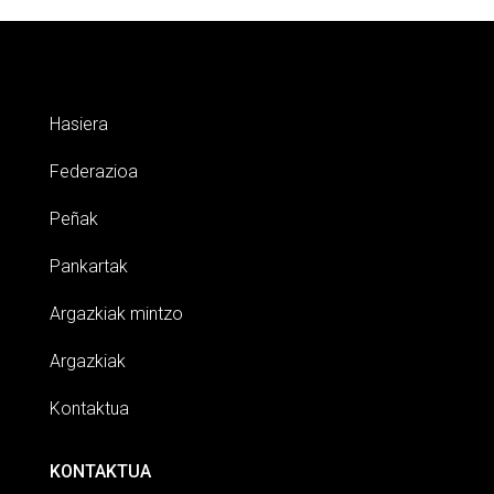
Hasiera
Federazioa
Peñak
Pankartak
Argazkiak mintzo
Argazkiak
Kontaktua
KONTAKTUA