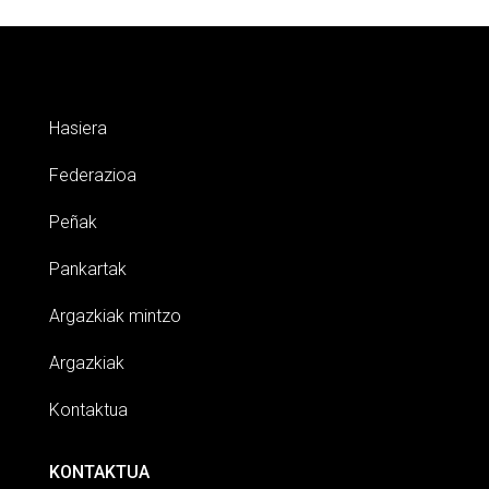
Hasiera
Federazioa
Peñak
Pankartak
Argazkiak mintzo
Argazkiak
Kontaktua
KONTAKTUA