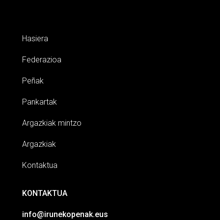
Hasiera
Federazioa
Peñak
Pankartak
Argazkiak mintzo
Argazkiak
Kontaktua
KONTAKTUA
info@irunekopenak.eus