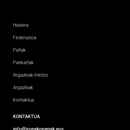
Hasiera
Federazioa
Peñak
Pankartak
Argazkiak mintzo
Argazkiak
Kontaktua
KONTAKTUA
info@irunekopenak.eus