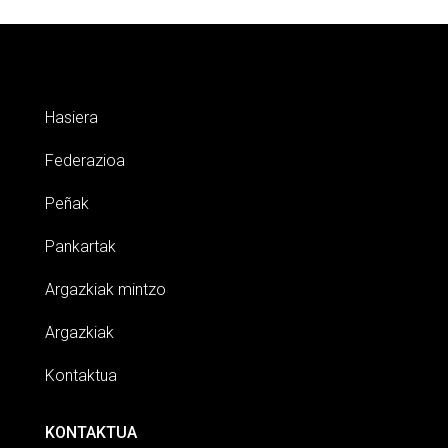
Hasiera
Federazioa
Peñak
Pankartak
Argazkiak mintzo
Argazkiak
Kontaktua
KONTAKTUA