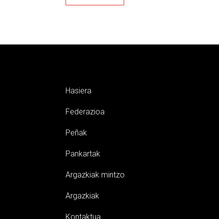
Hasiera
Federazioa
Peñak
Pankartak
Argazkiak mintzo
Argazkiak
Kontaktua