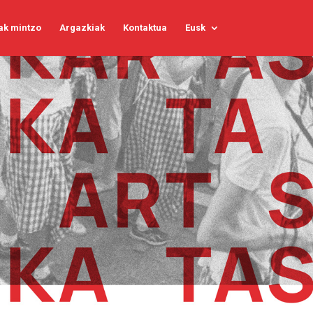
ak mintzo
Argazkiak
Kontaktua
Eusk