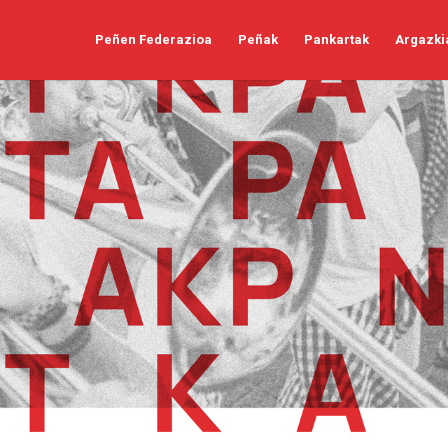
Peñen Federazioa
Peñak
Pankartak
Argazki