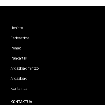
Hasiera
Federazioa
Peñak
Pankartak
Argazkiak mintzo
Argazkiak
Kontaktua
KONTAKTUA