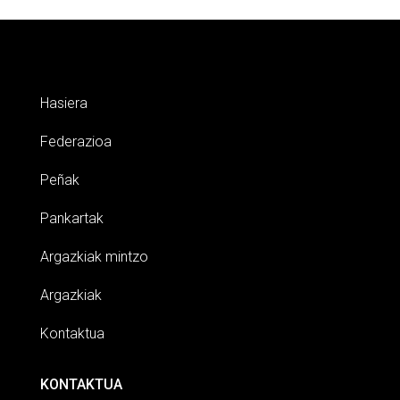
Hasiera
Federazioa
Peñak
Pankartak
Argazkiak mintzo
Argazkiak
Kontaktua
KONTAKTUA