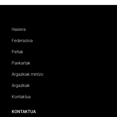
Hasiera
Federazioa
Peñak
Pankartak
Argazkiak mintzo
Argazkiak
Kontaktua
KONTAKTUA