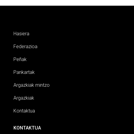
Hasiera
Federazioa
Peñak
Pankartak
Argazkiak mintzo
Argazkiak
Kontaktua
KONTAKTUA