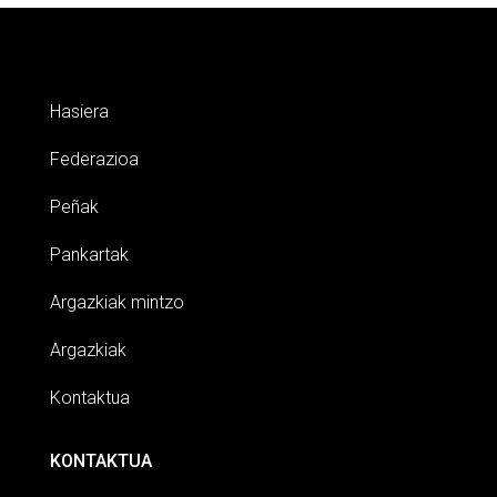
Hasiera
Federazioa
Peñak
Pankartak
Argazkiak mintzo
Argazkiak
Kontaktua
KONTAKTUA