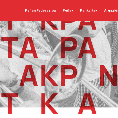
Peñen Federazioa
Peñak
Pankartak
Argazki