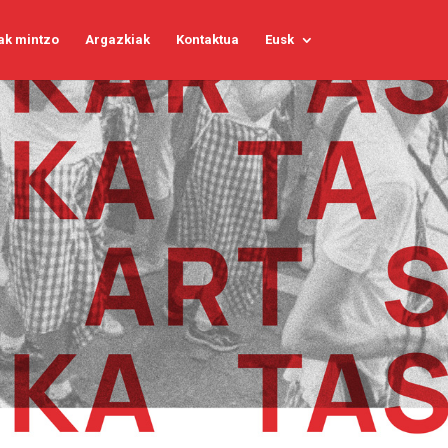
ak mintzo
Argazkiak
Kontaktua
Eusk