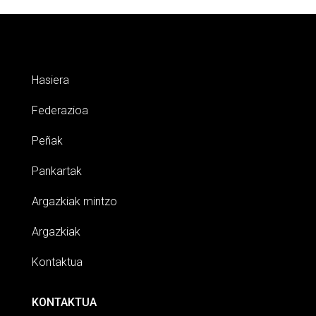
Hasiera
Federazioa
Peñak
Pankartak
Argazkiak mintzo
Argazkiak
Kontaktua
KONTAKTUA