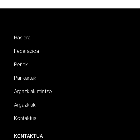
Hasiera
Federazioa
Peñak
Pankartak
Argazkiak mintzo
Argazkiak
Kontaktua
KONTAKTUA