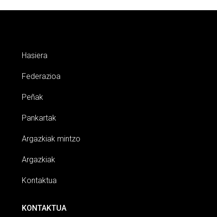
Hasiera
Federazioa
Peñak
Pankartak
Argazkiak mintzo
Argazkiak
Kontaktua
KONTAKTUA