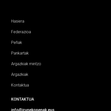
Hasiera
Federazioa
Peñak
Pankartak
Argazkiak mintzo
Argazkiak
Kontaktua
KONTAKTUA
info@irunekopenak.eus