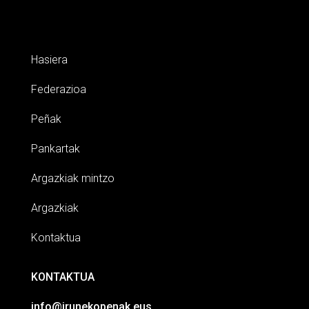
Hasiera
Federazioa
Peñak
Pankartak
Argazkiak mintzo
Argazkiak
Kontaktua
KONTAKTUA
info@irunekopenak.eus