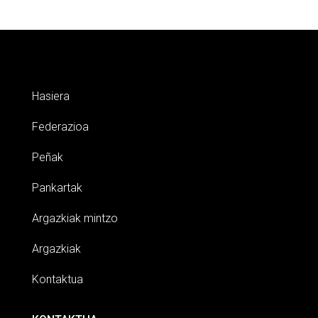
Hasiera
Federazioa
Peñak
Pankartak
Argazkiak mintzo
Argazkiak
Kontaktua