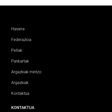
Hasiera
Federazioa
Peñak
Pankartak
Argazkiak mintzo
Argazkiak
Kontaktua
KONTAKTUA