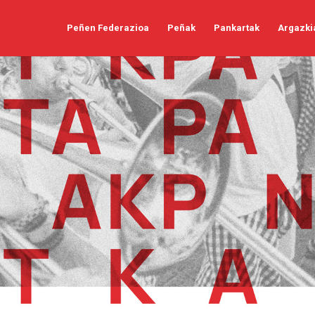
Peñen Federazioa
Peñak
Pankartak
Argazki