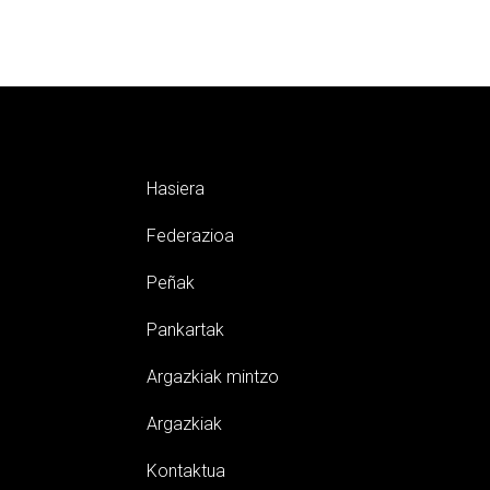
Hasiera
Federazioa
Peñak
Pankartak
Argazkiak mintzo
Argazkiak
Kontaktua