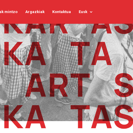
ak mintzo
Argazkiak
Kontaktua
Eusk