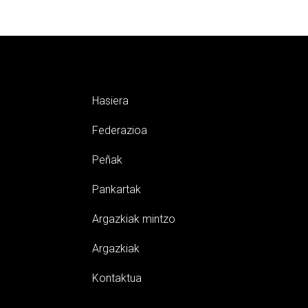
Hasiera
Federazioa
Peñak
Pankartak
Argazkiak mintzo
Argazkiak
Kontaktua