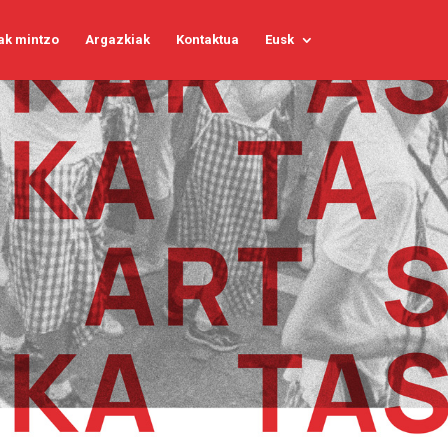
ak mintzo
Argazkiak
Kontaktua
Eusk