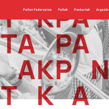
Peñen Federazioa
Peñak
Pankartak
Argazki