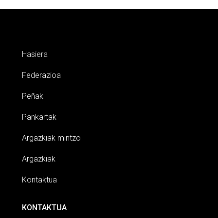
Hasiera
Federazioa
Peñak
Pankartak
Argazkiak mintzo
Argazkiak
Kontaktua
KONTAKTUA