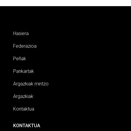
Hasiera
Federazioa
Peñak
Pankartak
Argazkiak mintzo
Argazkiak
Kontaktua
KONTAKTUA