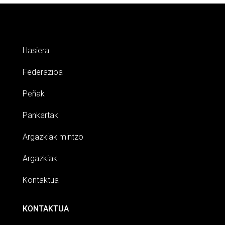
Hasiera
Federazioa
Peñak
Pankartak
Argazkiak mintzo
Argazkiak
Kontaktua
KONTAKTUA