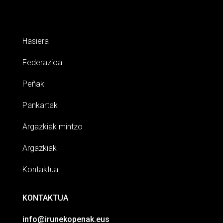
Hasiera
Federazioa
Peñak
Pankartak
Argazkiak mintzo
Argazkiak
Kontaktua
KONTAKTUA
info@irunekopenak.eus