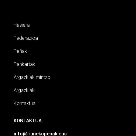
Hasiera
Federazioa
Peñak
Pankartak
Argazkiak mintzo
Argazkiak
Kontaktua
KONTAKTUA
info@irunekopenak.eus