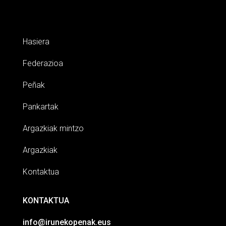
Hasiera
Federazioa
Peñak
Pankartak
Argazkiak mintzo
Argazkiak
Kontaktua
KONTAKTUA
info@irunekopenak.eus