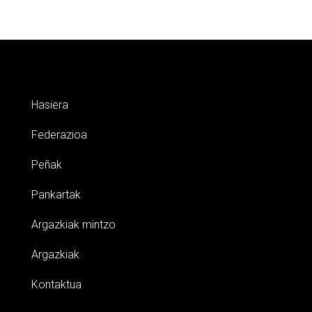
Hasiera
Federazioa
Peñak
Pankartak
Argazkiak mintzo
Argazkiak
Kontaktua