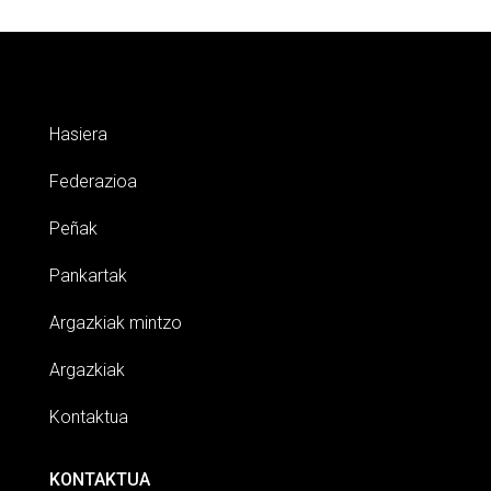
Hasiera
Federazioa
Peñak
Pankartak
Argazkiak mintzo
Argazkiak
Kontaktua
KONTAKTUA