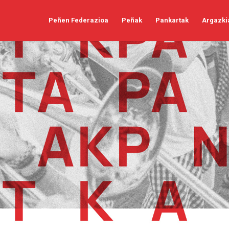
Peñen Federazioa
Peñak
Pankartak
Argazki