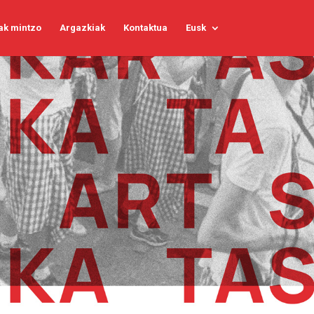
ak mintzo
Argazkiak
Kontaktua
Eusk