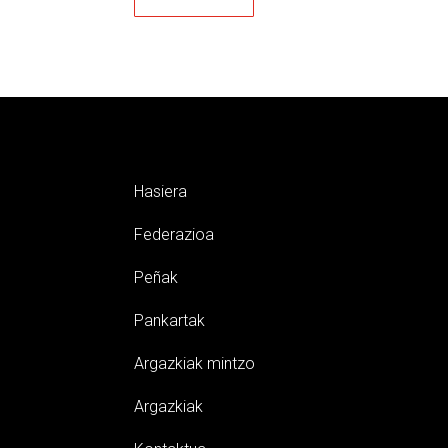
Hasiera
Federazioa
Peñak
Pankartak
Argazkiak mintzo
Argazkiak