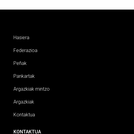
Hasiera
Federazioa
Peñak
Pankartak
Argazkiak mintzo
Argazkiak
Kontaktua
KONTAKTUA