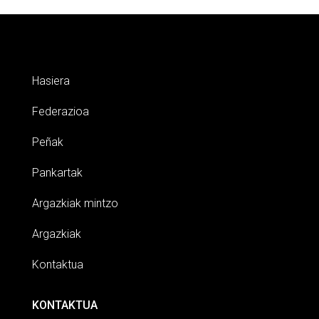
Hasiera
Federazioa
Peñak
Pankartak
Argazkiak mintzo
Argazkiak
Kontaktua
KONTAKTUA