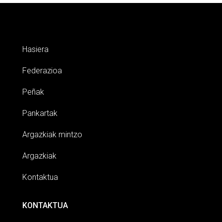
Hasiera
Federazioa
Peñak
Pankartak
Argazkiak mintzo
Argazkiak
Kontaktua
KONTAKTUA