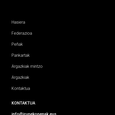
Hasiera
Federazioa
Peñak
Pankartak
Argazkiak mintzo
Argazkiak
Kontaktua
KONTAKTUA
info@irunekopenak.eus