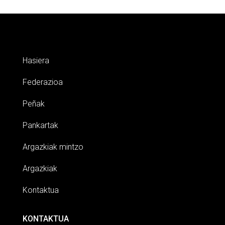
Hasiera
Federazioa
Peñak
Pankartak
Argazkiak mintzo
Argazkiak
Kontaktua
KONTAKTUA