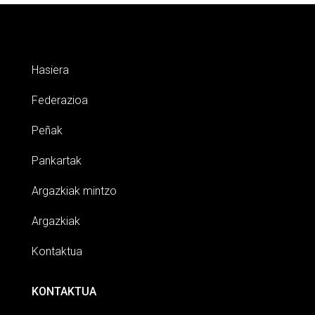
Hasiera
Federazioa
Peñak
Pankartak
Argazkiak mintzo
Argazkiak
Kontaktua
KONTAKTUA