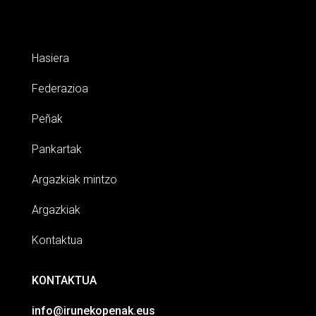
Hasiera
Federazioa
Peñak
Pankartak
Argazkiak mintzo
Argazkiak
Kontaktua
KONTAKTUA
info@irunekopenak.eus