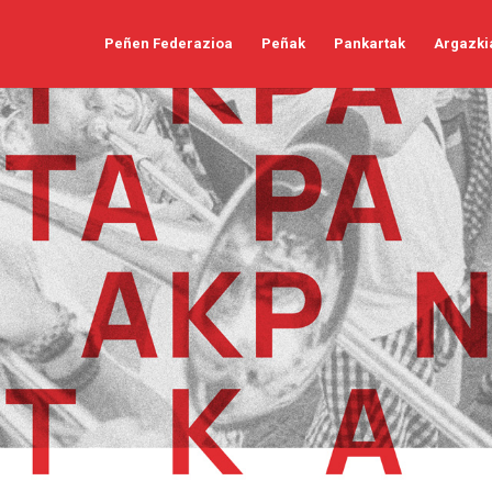
Peñen Federazioa
Peñak
Pankartak
Argazki