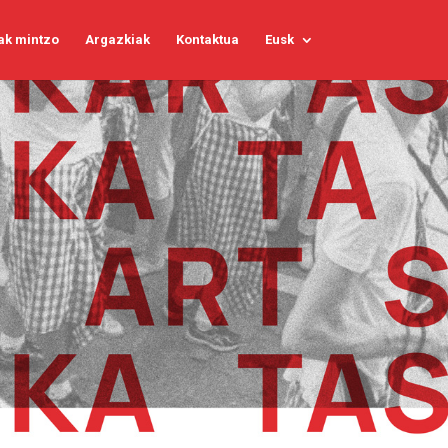
ak mintzo
Argazkiak
Kontaktua
Eusk