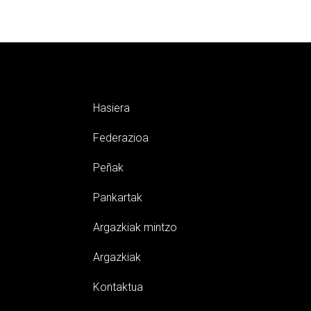
Hasiera
Federazioa
Peñak
Pankartak
Argazkiak mintzo
Argazkiak
Kontaktua