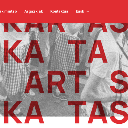
ak mintzo
Argazkiak
Kontaktua
Eusk