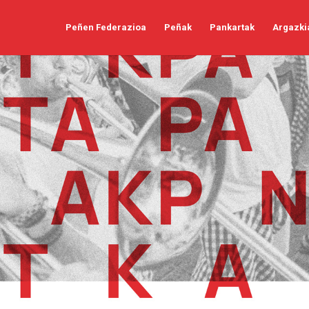
Peñen Federazioa
Peñak
Pankartak
Argazki