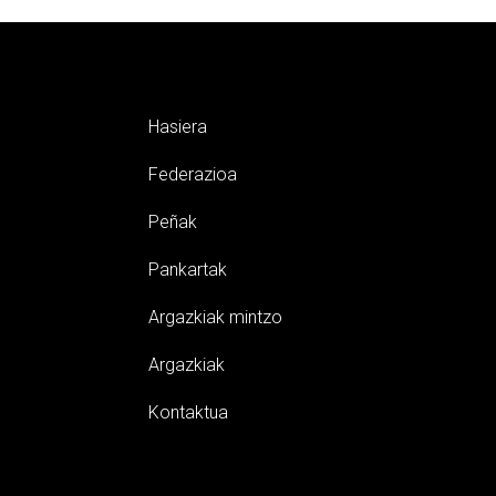
Hasiera
Federazioa
Peñak
Pankartak
Argazkiak mintzo
Argazkiak
Kontaktua