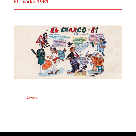
El Txarko 1981
Atzera