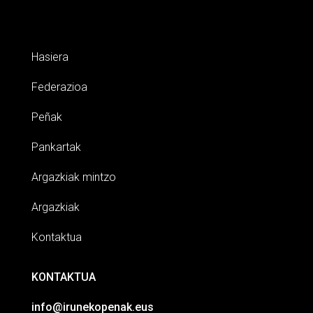
Hasiera
Federazioa
Peñak
Pankartak
Argazkiak mintzo
Argazkiak
Kontaktua
KONTAKTUA
info@irunekopenak.eus