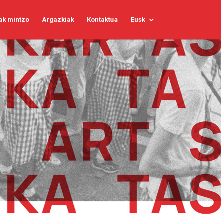
ak mintzo
Argazkiak
Kontaktua
Eusk