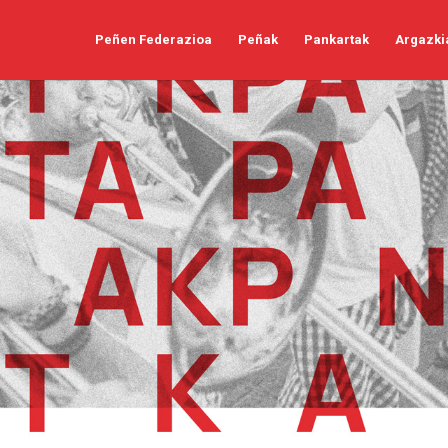
Peñen Federazioa
Peñak
Pankartak
Argazki