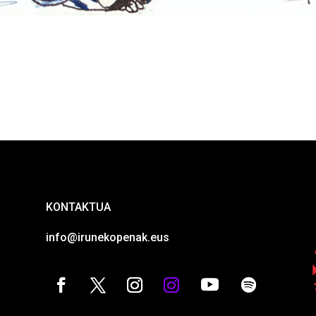
KONTAKTUA
info@irunekopenak.eus