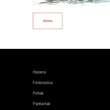
Atzera
Hasiera
Federazioa
Peñak
Pankartak